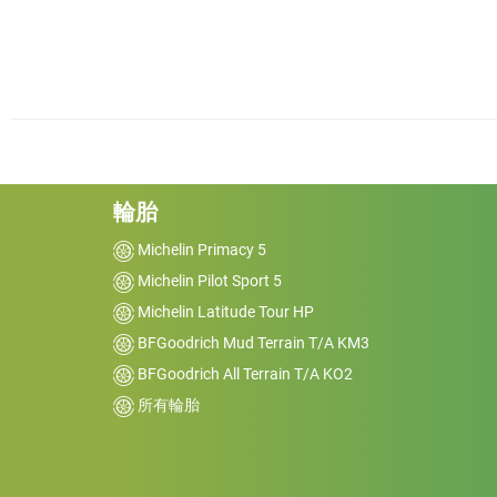
輪胎
Michelin Primacy 5
Michelin Pilot Sport 5
Michelin Latitude Tour HP
BFGoodrich Mud Terrain T/A KM3
BFGoodrich All Terrain T/A KO2
所有輪胎