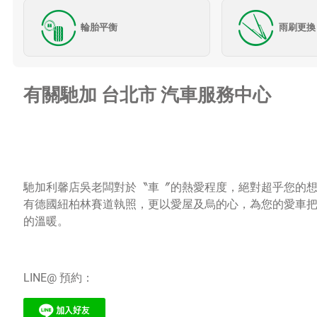
輪胎平衡
雨刷更換
有關馳加 台北市 汽車服務中心
馳加利馨店吳老闆對於〝車〞的熱愛程度，絕對超乎您的
有德國紐柏林賽道執照，更以愛屋及烏的心，為您的愛車
的溫暖。
LINE@ 預約：