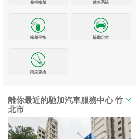
修補輪胎
煞車系統
輪胎平衡
輪胎定位
雨刷更換
離你最近的馳加汽車服務中心 竹
北市