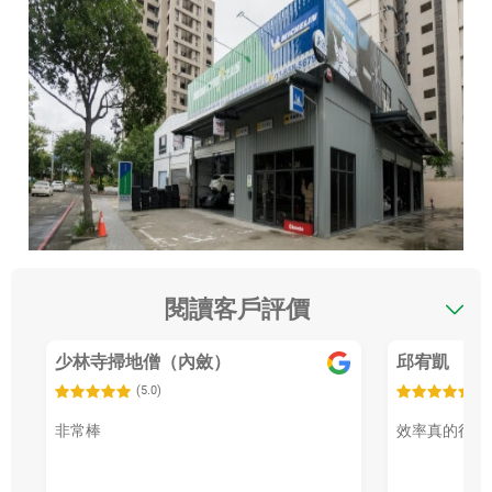
閱讀客戶評價
少林寺掃地僧（內斂）
邱宥凱
(5.0)
(5
非常棒
效率真的很好