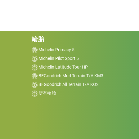
輪胎
Michelin Primacy 5
Michelin Pilot Sport 5
Michelin Latitude Tour HP
BFGoodrich Mud Terrain T/A KM3
BFGoodrich All Terrain T/A KO2
所有輪胎