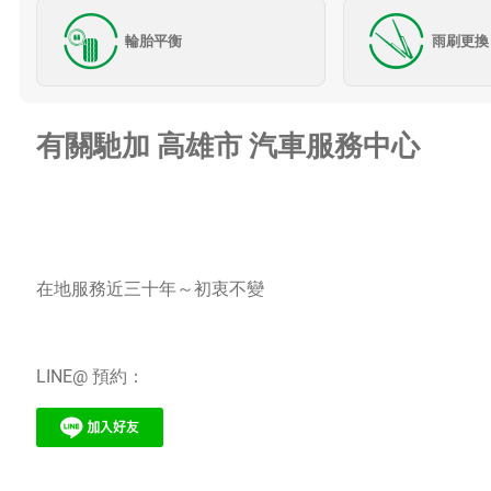
輪胎平衡
雨刷更換
有關馳加 高雄市 汽車服務中心
在地服務近三十年～初衷不變
LINE@ 預約：