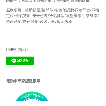
的服務，來為舊雨新知更細心的照顧您寶貝的愛車。
服務項目：輪胎鋁圈/輪胎修補/輪胎調胎‧四輪平衡/四輪
定位/氮氣充填 ‧安全檢查/冷氣健診/底盤維修‧引擎維修/
懸吊系統/快速保養 ‧改裝升級/鈑金烤漆
LINE@ 預約：
電動車專家認證徽章