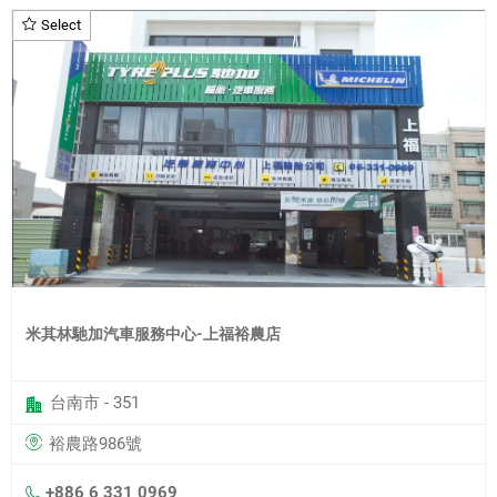
Select
米其林馳加汽車服務中心-上福裕農店
台南市 - 351
裕農路986號
+886 6 331 0969