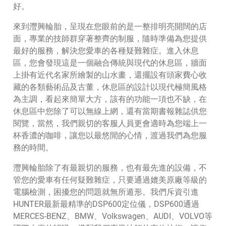
好。
來到灃興輪胎，呈現在您眼前的是一整排明亮開闊的店
面，專業的技師群穿著整齊的制服，隨時準備為您提供
最好的服務，解決您愛車的各種疑難雜症。進入休息
區，您會發現這是一個融合傳統與現代的休息區，牆面
上掛有近代名家所繪製的山水畫，還擺設有頭家費心收
藏的各類藝術品及古董，休息區的設計以現代極簡風格
為主調，看起來簡單大方，該有的功能一項也不缺，在
休息區中您除了可以無線上網，還有當期書報雜誌供您
閱覽，當然，我們親切的客服人員更會適時為您端上一
杯香濃的咖啡，讓您以最悠閒的心情，渡過我們為您服
務的時間。
灃興輪胎除了有最親切的服務，也有最先進的設備，不
管您的愛車有任何疑難雜症，只要通過媲美原廠等級的
電腦檢測，困擾您的問題就無所遁形。我們斥資引進
HUNTER最新最精準的DSP600定位儀，DSP600通過
MERCES-BENZ、BMW、Volkswagen、AUDI、VOLVO等