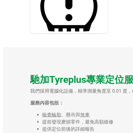
馳加Tyreplus專業定位
我們採用電腦化設備，精準測量角度至 0.01 度
服務內容包括：
檢查輪胎
、懸吊與
煞車
提前發現磨損零件，避免高額維修
提供定位前後的詳細報告