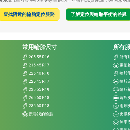
replus汽車服務中心享受專業檢測，並獲得誠實建議，確保您
查找附近的輪胎定位服務
了解定位與輪胎平衡的差異
常用輪胎尺寸
所有
205 55 R16
所有
215 45 R17
更換
225 40 R18
輪胎
225 45 R17
輪胎
235 55 R19
輪胎
265 60 R18
電瓶
285 60 R18
雨刷
搜尋我的輪胎
更換
煞車