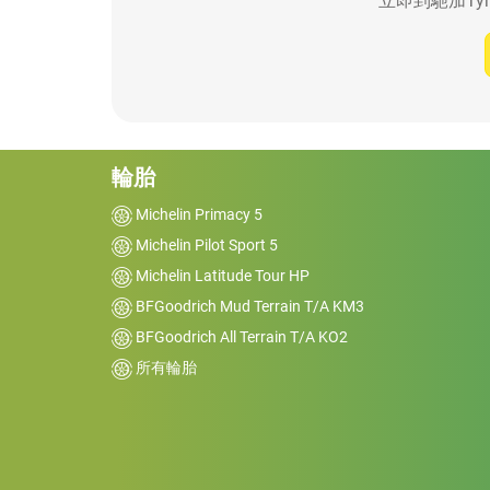
立即到馳加Ty
輪胎
Michelin Primacy 5
Michelin Pilot Sport 5
Michelin Latitude Tour HP
BFGoodrich Mud Terrain T/A KM3
BFGoodrich All Terrain T/A KO2
所有輪胎