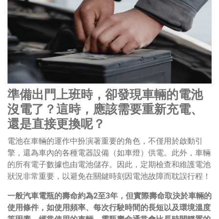
準備出門上班時，卻發現車輛的電池
沒電了？這時，應該需要重新充電、
還是直接更換呢？
電池在車輛的運作中扮演著重要的角色，不僅用於啟動引
擎，還為車內的各種電器設備（如車燈）供電。此外，車輛
的所有電子數據也由電池儲存。因此，定期檢查和維護電池
狀況非常重要，以避免在關鍵時刻因電池故障而耽誤行程！
一般汽車電瓶的壽命約為2至3年，但實際壽命取決於車輛的
使用條件，如使用頻率、每次行駛時間的長短以及環境溫度