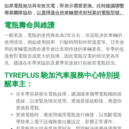
如果電瓶無法再有效充電，即表示需要更換。此時建議聯繫
專業團隊協助，
以選擇適合您車輛需求和預算的電瓶型號。
電瓶壽命與維護
一般來說，電瓶的使用壽命為2年左右，但這取決於車輛的
使用情況，例如使用頻率、行駛時間和外部溫度等。日常使
用的車輛電池壽命通常會比長期停放的車輛更長。冬季的低
溫會對電瓶造成更大的負擔，因此電瓶沒電的情況更為常
見。建議在冬季來臨前及夏季長途旅行前檢查電瓶狀況。
TYREPLUS 馳加汽車服務中心特別提
醒車主：
在冬季容易發生電瓶故障，建議隨車攜帶電瓶輔助搭
接線，以便緊急情況使用。透過搭接啟動後，應盡快
更換新電瓶。
更換電瓶時，應使用備用電瓶進行橋接，以免斷電後
導致車上電子設備恢復出廠設定，影響正常運作。
若電瓶曾出現過度放電狀況，問題解決後應使用專業