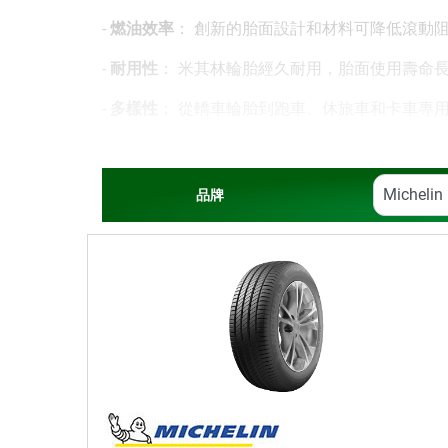
-
燃油效率
： 創新的胎面設計和材料可降低滾動
-
耐用性
： 米其林輪胎經久耐用，胎面使用壽命
-
多樣性
： 從轎車輪胎到跑車、休旅車和卡車專
訂購米其林輪胎從未如此簡單。
在同一家汽車服
輪胎提供的更
多輪胎服務
。
品牌