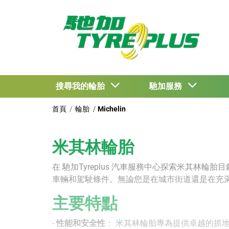
搜尋我的輪胎
馳加服務
首頁
輪胎
Michelin
米其林輪胎
在 馳加Tyreplus 汽車服務中心探索米其
車輛和駕駛條件。無論您是在城市街道還是在充
主要特點
-
性能和安全性
： 米其林輪胎專為提供卓越的抓