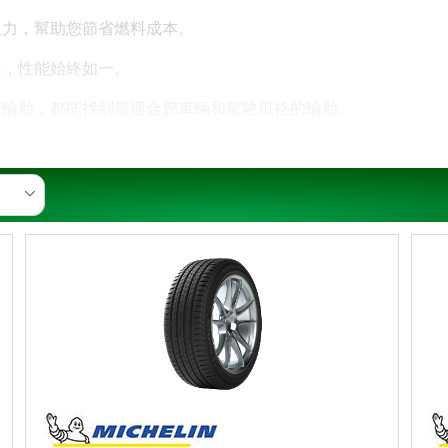
阻力，幫助您節省燃料成本。
長，性能始終如一。
用輪胎，都能找到最適合您車輛和駕駛風格的輪胎。
務中心
：馳加Tyreplus 進行訂購、購買和輪胎保養。瞭解我們遍佈