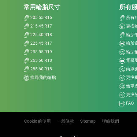
常用輪胎尺寸
所有
205 55 R16
所有
215 45 R17
更換
225 40 R18
輪胎
225 45 R17
輪胎
235 55 R19
輪胎
265 60 R18
電瓶
285 60 R18
雨刷
搜尋我的輪胎
更換
煞車
更換
FAQ
Cookie 的使用
一般條款
Sitemap
聯絡我們