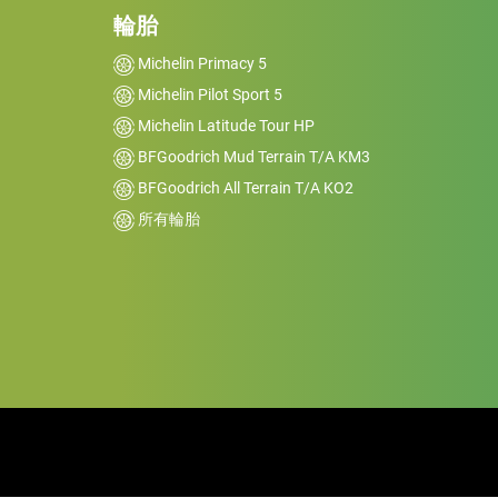
輪胎
Michelin Primacy 5
Michelin Pilot Sport 5
Michelin Latitude Tour HP
BFGoodrich Mud Terrain T/A KM3
BFGoodrich All Terrain T/A KO2
所有輪胎