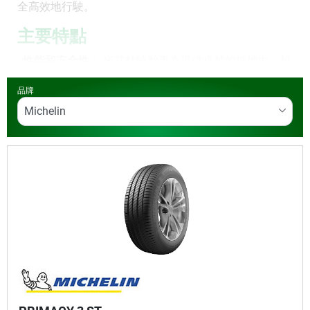
全高效地行駛。
主要特點
-
性能和安全性
： 米其林輪胎專為提供卓越的抓地力、操
控性和制動性能而設計，確保您在任何天氣條件下都能
品牌
安全行駛且維持優異性能直到最後一里。
-
燃油效率
： 創新的胎面設計和材料可降低滾動阻力，幫
助您節省燃料成本。
-
耐用性
： 米其林輪胎經久耐用，胎面使用壽命長，性能
始終如一。
-
多樣性
： 從轎車輪胎到跑車、休旅車和卡車專用輪胎，
都能找到最適合您車輛和駕駛風格的輪胎。
訂購米其林輪胎從未如此簡單。
在同一家汽車服務中
心
：馳加Tyreplus 進行訂購、購買和輪胎保養。瞭解我
們遍佈全國的馳加Tyreplus 汽車服務中心為您的米其林
輪胎提供的更
多輪胎服務
。