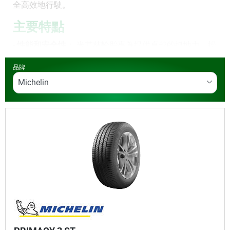
全高效地行駛。
主要特點
-
性能和安全性
： 米其林輪胎專為提供卓越的抓地力、操
控性和制動性能而設計，確保您在任何天氣條件下都能
品牌
安全行駛且維持優異性能直到最後一里。
-
燃油效率
： 創新的胎面設計和材料可降低滾動阻力，幫
助您節省燃料成本。
-
耐用性
： 米其林輪胎經久耐用，胎面使用壽命長，性能
始終如一。
-
多樣性
： 從轎車輪胎到跑車、休旅車和卡車專用輪胎，
都能找到最適合您車輛和駕駛風格的輪胎。
訂購米其林輪胎從未如此簡單。
在同一家汽車服務中
心
：馳加Tyreplus 進行訂購、購買和輪胎保養。瞭解我
們遍佈全國的馳加Tyreplus 汽車服務中心為您的米其林
輪胎提供的更
多輪胎服務
。