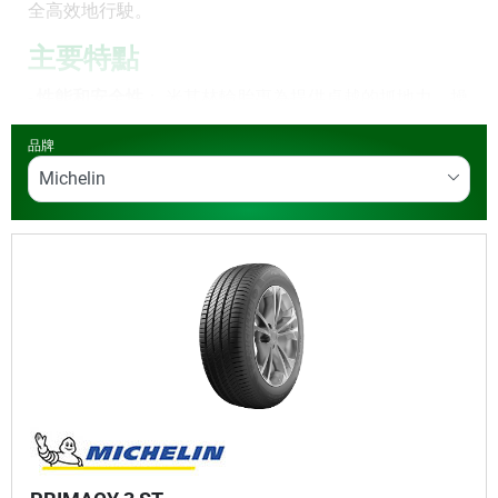
全高效地行駛。
主要特點
-
性能和安全性
： 米其林輪胎專為提供卓越的抓地力、操
控性和制動性能而設計，確保您在任何天氣條件下都能
品牌
安全行駛且維持優異性能直到最後一里。
-
燃油效率
： 創新的胎面設計和材料可降低滾動阻力，幫
助您節省燃料成本。
-
耐用性
： 米其林輪胎經久耐用，胎面使用壽命長，性能
始終如一。
-
多樣性
： 從轎車輪胎到跑車、休旅車和卡車專用輪胎，
都能找到最適合您車輛和駕駛風格的輪胎。
訂購米其林輪胎從未如此簡單。
在同一家汽車服務中
心
：馳加Tyreplus 進行訂購、購買和輪胎保養。瞭解我
們遍佈全國的馳加Tyreplus 汽車服務中心為您的米其林
輪胎提供的更
多輪胎服務
。