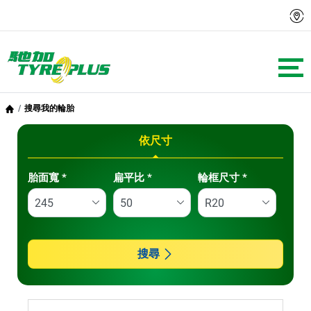
搜尋我的輪胎
依尺寸
Tab updated: 依尺寸
胎面寬
*
扁平比
*
輪框尺寸
*
搜尋