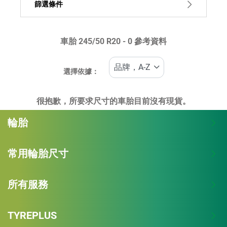
篩選條件
車胎 ‎245/50 R20 - 0 參考資料
車胎類型
所有類型 (0)
選擇依據：
車輛類型
很抱歉，所要求尺寸的車胎目前沒有現貨。
所有類型 (0)
輪胎
乘員 (0)
小貨車及 SUV (0)
常用輪胎尺寸
商用 (0)
所有服務
RV (0)
TYREPLUS
防爆