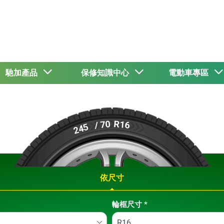
馳加產品
保修知識中心
電動車專區
R16
/ 70
245
依尺寸
輪框尺寸
*