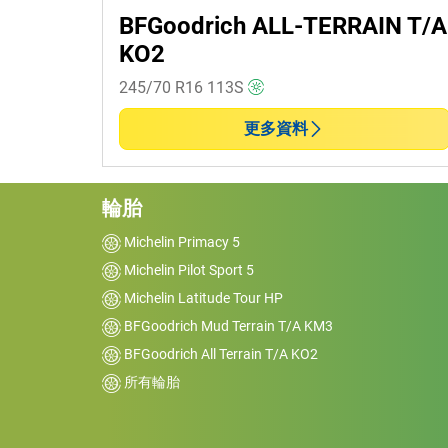
BFGoodrich ALL-TERRAIN T/A
RV (0)
KO2
245/70 R16
113
S
防爆
更多資料
防爆 (0)
非防爆 (1)
輪胎
更多選項
Michelin Primacy 5
Michelin Pilot Sport 5
Michelin Latitude Tour HP
BFGoodrich Mud Terrain T/A KM3
BFGoodrich All Terrain T/A KO2
所有輪胎