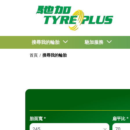
搜尋我的輪胎
馳加服務
首頁
搜尋我的輪胎
Tab updated: 依尺寸
胎面寬
*
扁平比
*