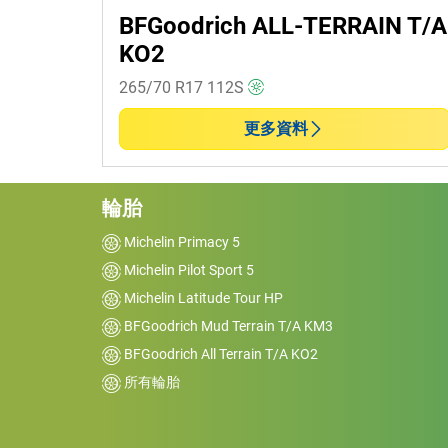
BFGoodrich ALL-TERRAIN T/A
RV (0)
KO2
265/70 R17
112
S
防爆
更多資料
防爆 (0)
非防爆 (1)
輪胎
更多選項
Michelin Primacy 5
Michelin Pilot Sport 5
Michelin Latitude Tour HP
BFGoodrich Mud Terrain T/A KM3
BFGoodrich All Terrain T/A KO2
所有輪胎