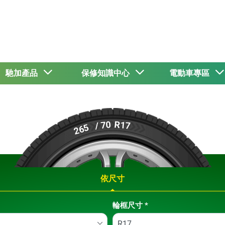
馳加產品
保修知識中心
電動車專區
R17
/ 70
265
依尺寸
輪框尺寸
*