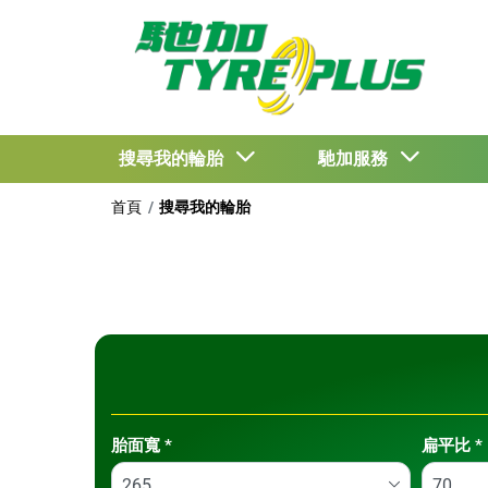
搜尋我的輪胎
馳加服務
首頁
搜尋我的輪胎
Tab updated: 依尺寸
胎面寬
*
扁平比
*