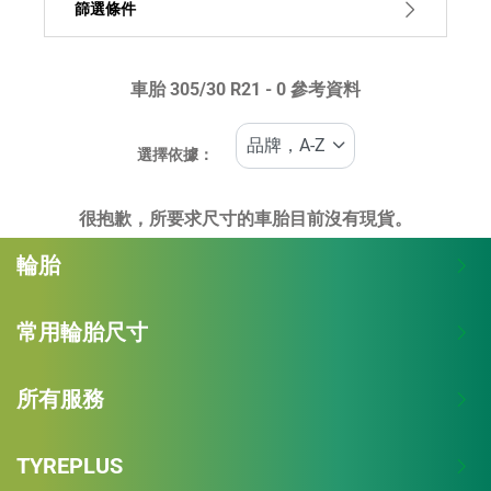
篩選條件
車胎 ‎305/30 R21 - 0 參考資料
車胎類型
所有類型 (0)
選擇依據：
車輛類型
很抱歉，所要求尺寸的車胎目前沒有現貨。
所有類型 (0)
輪胎
乘員 (0)
小貨車及 SUV (0)
常用輪胎尺寸
商用 (0)
所有服務
RV (0)
TYREPLUS
防爆