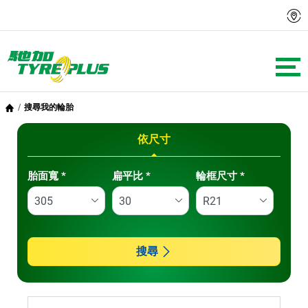
搜尋我的輪胎
依尺寸
Tab updated: 依尺寸
胎面寬
*
扁平比
*
輪框尺寸
*
搜尋